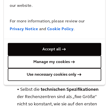
Konversionsflächen werden immer
our website.
wichtiger.
• Auch in der Kategorie
For more information, please review our
Katastrophenrisiko
ist viel Bewegung. Die
Privacy Notice
and
Cookie Policy
.
durch den Klimawandel verursachte
Häufung von Extremereignissen macht
die Standort-Resilienz zu einem Top-
Accept all
Kriterium – insbesondere in Bezug auf das
gefährdete, verbaute Investitionsvolumen
Manage my cookies
und die potenziellen datentechnischen
Use necessary cookies only
Kollateralschäden für Kunden der Cloud-
Anbieter.
• Selbst die
technischen Spezifikationen
der Rechenzentren sind als „fixe Größe“
nicht so konstant, wie sie auf den ersten