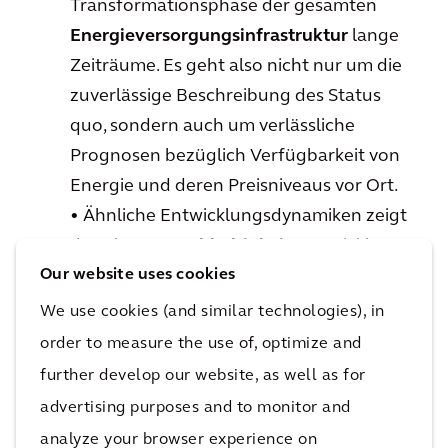
Transformationsphase der gesamten
Energieversorgungsinfrastruktur
lange
Zeiträume. Es geht also nicht nur um die
zuverlässige Beschreibung des Status
quo, sondern auch um verlässliche
Prognosen bezüglich Verfügbarkeit von
Energie und deren Preisniveaus vor Ort.
• Ähnliche Entwicklungsdynamiken zeigt
der Cluster
Nachhaltigkeit
: Entwickler
Our website uses cookies
und Betreiber von Rechenzentren haben
den Anspruch, sich von
Stiefkindern zu
We use cookies (and similar technologies), in
Pionieren der Dekarbonisierung
zu
order to measure the use of, optimize and
entwickeln. Faktoren wie niedrige
further develop our website, as well as for
Versiegelungsraten, Wärmekopplung an
advertising purposes and to monitor and
lokale urbane Netze und Nutzung von
analyze your browser experience on