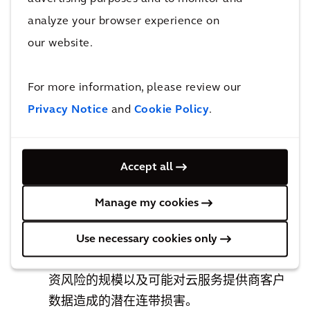
间，而能源供应基础设施正在经历剧烈的动
analyze your browser experience on
态转型，因此不仅需要准确描述当前状况，
our website.
还需对当地能源的可用性及价格水平进行可
靠预测。
For more information, please review our
• 上图中，“可持续性”群组显示出类似的发
Privacy Notice
and
Cookie Policy
.
展动态：在低碳转型方面，数据中心的开发
商和运营者正试图从碌碌无为转变为领跑
者，低密封率、与当地城市网络的热耦合以
Accept all
及转换区域的利用等因素正变得越来越重
要。
Manage my cookies
• 在巨大灾害风险方面也有很多动态。由于
气候变化引发的极端事件增多，场地的恢复
Use necessary cookies only
能力已成为一个关键标准，特别是考虑到投
资风险的规模以及可能对云服务提供商客户
数据造成的潜在连带损害。