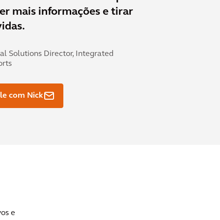
er mais informações e tirar
idas.
al Solutions Director, Integrated
orts
le com Nick
vos e