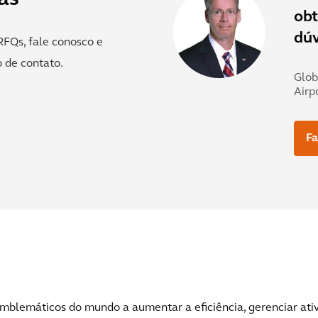
obt
dúv
RFQs, fale conosco e
 de contato.
Glob
Airp
Fa
mblemáticos do mundo a aumentar a eficiência, gerenciar ati