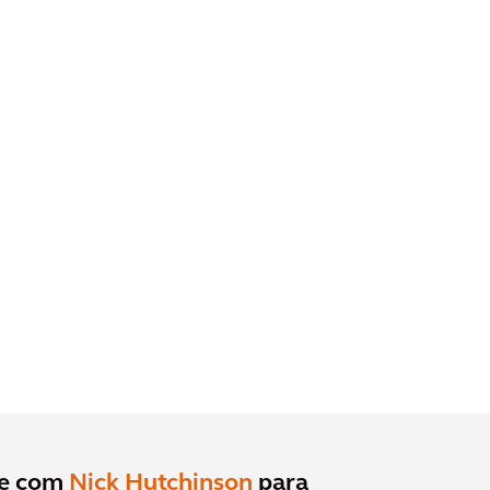
le com
Nick Hutchinson
para