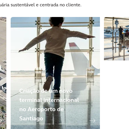
ária sustentável e centrada no cliente.
Criação de um novo
terminal internacional
no Aeroporto de
T3 — 
Santiago
Guaru