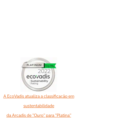
A EcoVadis atualiza a classificação em
sustentabilidade
da Arcadis de "Ouro" para "Platina"