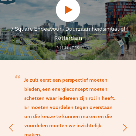
7 Square Endeavour - Duurzaamheidsinitiatief
Rotterdam
3
MINUTES
Je zult eerst een perspectief moeten
bieden, een energieconcept moeten
schetsen waar iedereen zijn rol in heeft.
Er moeten voordelen tegen overstaan
om die keuze te kunnen maken en die
voordelen moeten we inzichtelijk
maken.