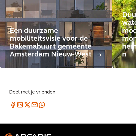
Duu
wat
Een duurzame
mod
mobiliteitsvisie voor de
moni
Bakemabuurt gemeente
hem
Amsterdam Nieuw-West
n
Deel met je vrienden