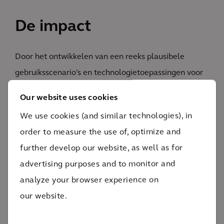
De impact
Door het ontwikkelen van een reeks plausibele
gebruiksscenario's en technologietoepassingen voor
verschillende elementen van de CAV-technologie,
Our website uses cookies
alsmede de gerelateerde bedrijfs- en
We use cookies (and similar technologies), in
servicemodellen, zorgt de strategie van het team
order to measure the use of, optimize and
ervoor dat de trajectinvesteringen in de toekomst
further develop our website, as well as for
levensvatbaar zullen zijn, gezien de snelle
advertising purposes and to monitor and
ontwikkeling van CAV en slimme
analyze your browser experience on
mobiliteitstechnologieën.
our website.
XXX xxx
Lorem ipsum dolor