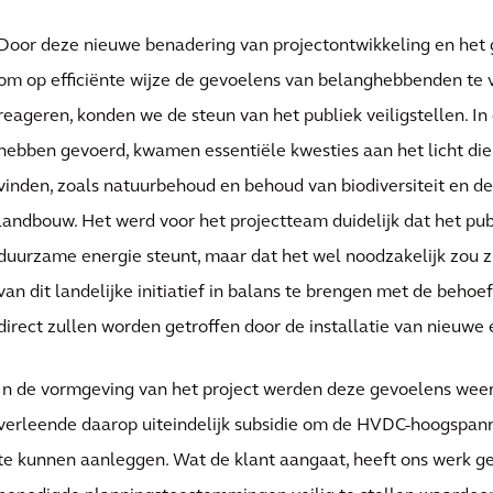
Door deze nieuwe benadering van projectontwikkeling en het 
om op efficiënte wijze de gevoelens van belanghebbenden te 
reageren, konden we de steun van het publiek veiligstellen. I
hebben gevoerd, kwamen essentiële kwesties aan het licht di
vinden, zoals natuurbehoud en behoud van biodiversiteit en d
landbouw. Het werd voor het projectteam duidelijk dat het pu
duurzame energie steunt, maar dat het wel noodzakelijk zou z
van dit landelijke initiatief in balans te brengen met de beho
direct zullen worden getroffen door de installatie van nieuwe e
In de vormgeving van het project werden deze gevoelens weer
verleende daarop uiteindelijk subsidie om de HVDC-hoogspan
te kunnen aanleggen. Wat de klant aangaat, heeft ons werk 