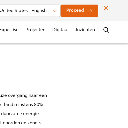
Investors
Nieuws
Vestigingen
Contact
Carrière
Proceed
Expertise
Projecten
Digitaal
Inzichten
euze overgang naar een
et land minstens 80%
de duurzame energie
et noorden en zonne-