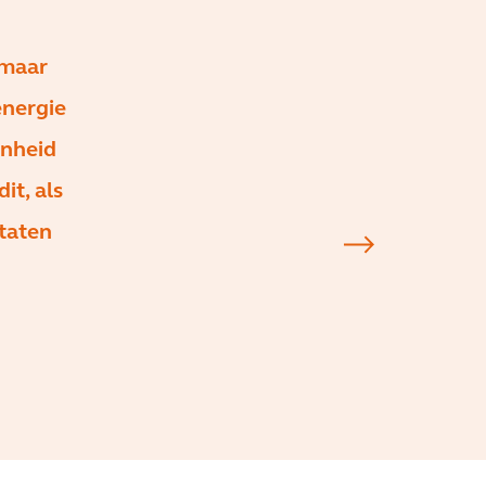
 maar
energie
enheid
it, als
ltaten