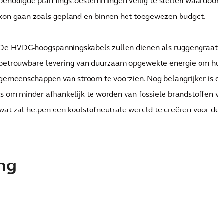
benodigde planningstoestemmingen veilig te stellen waardoor 
kon gaan zoals gepland en binnen het toegewezen budget.
De HVDC-hoogspanningskabels zullen dienen als ruggengraat v
betrouwbare levering van duurzaam opgewekte energie om hu
gemeenschappen van stroom te voorzien. Nog belangrijker is 
is om minder afhankelijk te worden van fossiele brandstoffen
wat zal helpen een koolstofneutrale wereld te creëren voor d
ing