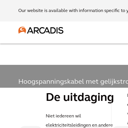
Our website is available with information specific to 
Hoogspanningskabel met gelijkst
Lokale steun verkrij
De uitdaging
Duitslands national
energietransitieproj
Niet iedereen wil
elektriciteitsleidingen en andere