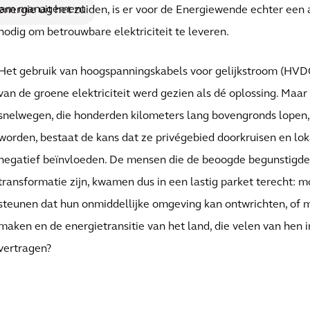
ram management
energie uit het zuiden, is er voor de Energiewende echter een 
nodig om betrouwbare elektriciteit te leveren.
Het gebruik van hoogspanningskabels voor gelijkstroom (HVDC)
van de groene elektriciteit werd gezien als dé oplossing. Maar
snelwegen, die honderden kilometers lang bovengronds lopen
worden, bestaat de kans dat ze privégebied doorkruisen en l
negatief beïnvloeden. De mensen die de beoogde begunstigd
transformatie zijn, kwamen dus in een lastig parket terecht: m
steunen dat hun onmiddellijke omgeving kan ontwrichten, of 
maken en de energietransitie van het land, die velen van hen i
vertragen?