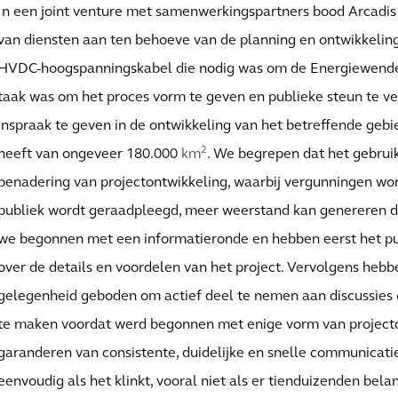
In een joint venture met samenwerkingspartners bood Arcadis
van diensten aan ten behoeve van de planning en ontwikkelin
HVDC-hoogspanningskabel die nodig was om de Energiewende 
taak was om het proces vorm te geven en publieke steun te v
inspraak te geven in de ontwikkeling van het betreffende geb
2
heeft van ongeveer 180.000
km
. We begrepen dat het gebruik
benadering van projectontwikkeling, waarbij vergunningen wo
publiek wordt geraadpleegd, meer weerstand kan genereren d
we begonnen met een informatieronde en hebben eerst het p
over de details en voordelen van het project. Vervolgens heb
gelegenheid geboden om actief deel te nemen aan discussies
te maken voordat werd begonnen met enige vorm van projecto
garanderen van consistente, duidelijke en snelle communicatie 
eenvoudig als het klinkt, vooral niet als er tienduizenden be