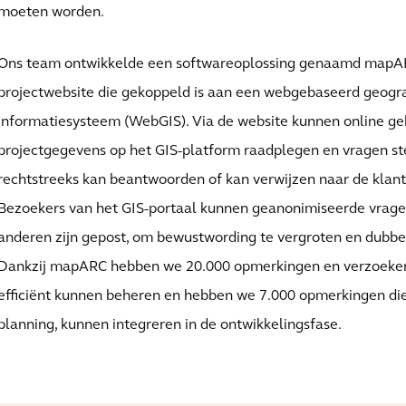
moeten worden.
Ons team ontwikkelde een softwareoplossing genaamd mapAR
projectwebsite die gekoppeld is aan een webgebaseerd geogra
informatiesysteem (WebGIS). Via de website kunnen online ge
projectgegevens op het GIS-platform raadplegen en vragen ste
rechtstreeks kan beantwoorden of kan verwijzen naar de klant
Bezoekers van het GIS-portaal kunnen geanonimiseerde vragen
anderen zijn gepost, om bewustwording te vergroten en dubbe
Dankzij mapARC hebben we 20.000 opmerkingen en verzoeke
efficiënt kunnen beheren en hebben we 7.000 opmerkingen die
planning, kunnen integreren in de ontwikkelingsfase.