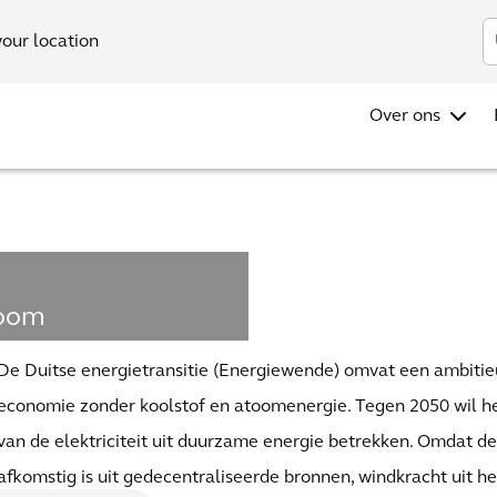
your location
Over ons
room
gen voor
De Duitse energietransitie (Energiewende) omvat een ambiti
e
economie zonder koolstof en atoomenergie. Tegen 2050 wil h
van de elektriciteit uit duurzame energie betrekken. Omdat 
ect
afkomstig is uit gedecentraliseerde bronnen, windkracht uit h