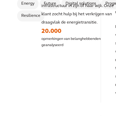
Energy
Future
Digital solutions
Prog
infrastructuur in zijn of haar wijk. Onze
klant zocht hulp bij het verkrijgen van
Resilience
draagvlak de energietransitie.
20.000
opmerkingen van belanghebbenden
geanalyseerd