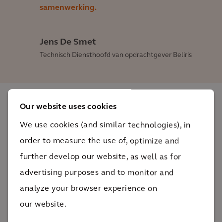
samenwerking.
Jens De Smet
Technisch Diensthoofd van opdrachtgever Beliris
Our website uses cookies
Impact
We use cookies (and similar technologies), in
order to measure the use of, optimize and
Deze lijn verbindt rand met stadscentrum en maakt
further develop our website, as well as for
kantoren, handelszaken, culturele instellingen en
advertising purposes and to monitor and
scholen beter en sneller bereikbaar.
analyze your browser experience on
30 meter
our website.
diep