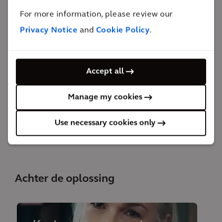
Met deze uitbreiding, die een verhoogde
For more information, please review our
metrofrequentie en -capaciteit met zich meebrengt,
Privacy Notice
and
Cookie Policy
.
zal het Brusselse metronetwerk kunnen voldoen aan
de verwachte demografische groei. Kantoren,
handelszaken, culturele instellingen en scholen
Accept all
worden beter en sneller bereikbaar.
Manage my cookies
LEES MEER
Use necessary cookies only
Achter de oplossing