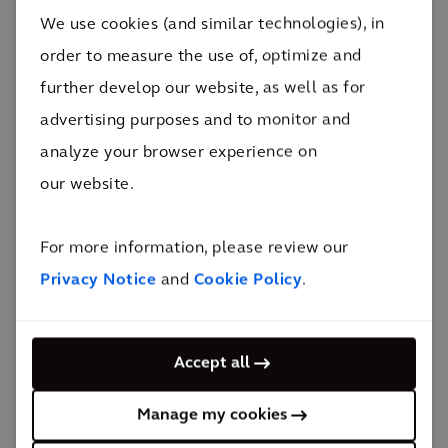
nieuwe, zuinigere en compactere installatie.
We use cookies (and similar technologies), in
Daarnaast zal door een verregaande na-ontwatering
order to measure the use of, optimize and
veel minder water verdampt moeten worden in de al
further develop our website, as well as for
energiezuinigere banddroger en wordt de
advertising purposes and to monitor and
hoeveelheid extern verwerkt slib gereduceerd. Er
analyze your browser experience on
wordt ook een thermische drukhydrolysestap
our website.
toegevoegd zodat meer slib afgebroken kan worden
in de gistingsinstallatie, wat resulteert in een
For more information, please review our
aanzienlijk hogere biogasproductie. Voor de
Privacy Notice
and
Cookie Policy
.
technische engineering en de volledige coördinatie
van het project vertrouwt Aquafin op Arcadis.
Accept all
LEES MEER
Manage my cookies