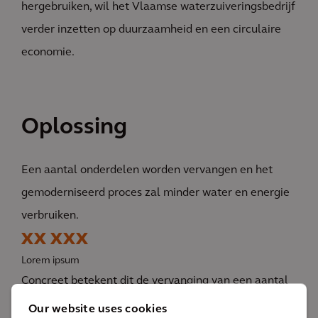
hergebruiken, wil het Vlaamse waterzuiveringsbedrijf
verder inzetten op duurzaamheid en een circulaire
economie.
Oplossing
Een aantal onderdelen worden vervangen en het
gemoderniseerd proces zal minder water en energie
verbruiken.
XX XXX
Lorem ipsum
Concreet betekent dit de vervanging van een aantal
onderdelen, zoals de huidige slibdroger voor een
Our website uses cookies