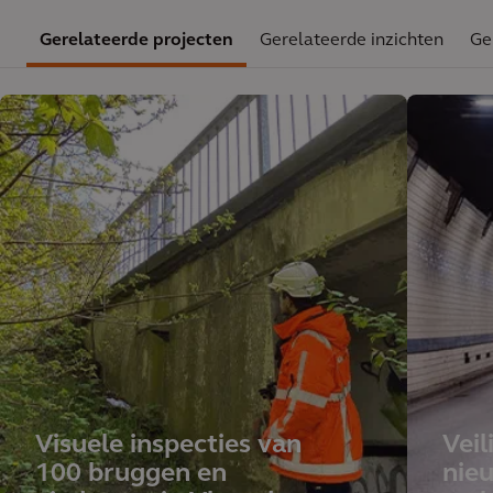
Gerelateerde projecten
Gerelateerde inzichten
Ge
Visuele inspecties van
Veil
100 bruggen en
nieu