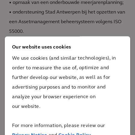
• opmaak van een onderbouwde meerjarenplanning;
• ondersteuning Stad Antwerpen bij het opzetten van
een Assetmanagement beheersysteem volgens ISO
55000.
Our website uses cookies
LEES MEER
We use cookies (and similar technologies), in
order to measure the use of, optimize and
further develop our website, as well as for
advertising purposes and to monitor and
analyze your browser experience on
Impact
our website.
We professionaliseren het assetbeheer van Stad
For more information, please review our
Antwerpen. Alle kunstwerken kunnen optimaal