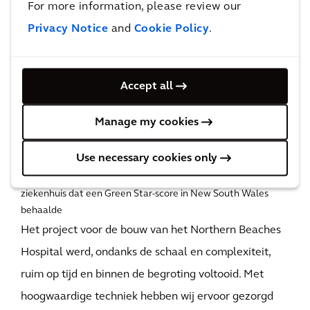
For more information, please review our
Privacy Notice
and
Cookie Policy
.
De impact
Northern Beaches Hospital is naast de successen en
Accept all
lofbetuigingen het antwoord in New South Wales op
Manage my cookies
de behoefte aan betere zorgverlening voor de
toenemende populatie.
Use necessary cookies only
1ste
ziekenhuis dat een Green Star-score in New South Wales
behaalde
Het project voor de bouw van het Northern Beaches
Hospital werd, ondanks de schaal en complexiteit,
ruim op tijd en binnen de begroting voltooid. Met
hoogwaardige techniek hebben wij ervoor gezorgd