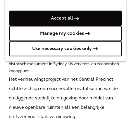
Het regenereren van dit historische deel zorgt voor
een nieuw ruimtegevoel met daarin een
Accept all
gerevitaliseerde economische en financiële hub voor
mensen die wonen en werken in het centrale
Manage my cookies
zakendistrict van Sydney of dit bezoeken.
Nieuwe bestemming
Use necessary cookies only
Geven van een nieuwe bestemming aan een geliefd
historisch monument in Sydney als verkeers- en economisch
knooppunt
Het vernieuwingsproject van het Central Precinct
richtte zich op een succesvolle revitalisering van de
omliggende stedelijke omgeving door middel van
nieuwe openbare ruimten als een belangrijke
drijfveer voor stadsvernieuwing.