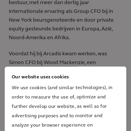
bestuur, met meer dan dertig jaar
internationale ervaring als Group CFO bij in
New York beursgenoteerde en door private
equity gesteunde bedrijven in Europa, Azië,
Noord-Amerika en Afrika.
Voordat hij bij Arcadis kwam werken, was
Simon CFO bij Wood Mackenzie, een
wereldwijde leverancier van data en analyses
Our website uses cookies
voor de sectoren energie, hernieuwbare
We use cookies (and similar technologies), in
energie en natuurlijke hulpbronnen. Daarvoor
order to measure the use of, optimize and
werkte hij bij ERM, waar hij hielp bij de
transformatie van het bedrijf. Tijdens zijn
further develop our website, as well as for
dienstverband leidde hij talrijke overnames,
advertising purposes and to monitor and
realiseerde hij een aanhoudende jaarlijkse
analyze your browser experience on