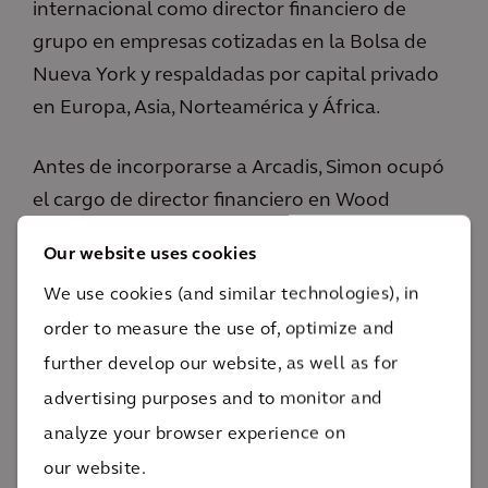
internacional como director financiero de
grupo en empresas cotizadas en la Bolsa de
Nueva York y respaldadas por capital privado
en Europa, Asia, Norteamérica y África.
Antes de incorporarse a Arcadis, Simon ocupó
el cargo de director financiero en Wood
Mackenzie, un proveedor global de datos y
Our website uses cookies
análisis para los sectores de la energía, las
We use cookies (and similar technologies), in
energías renovables y los recursos naturales.
order to measure the use of, optimize and
Anteriormente, trabajó en ERM, donde
contribuyó a la transformación del negocio:
further develop our website, as well as for
durante su mandato, dirigió numerosas
advertising purposes and to monitor and
adquisiciones, logró un crecimiento anual
analyze your browser experience on
sostenido de dos dígitos y apoyó la venta de la
our website.