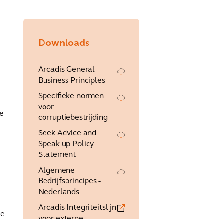
Downloads
Arcadis General
Business Principles
Specifieke normen
voor
te
corruptiebestrijding
Seek Advice and
Speak up Policy
Statement
Algemene
Bedrijfsprincipes -
Nederlands
Arcadis Integriteitslijn
de
voor externe