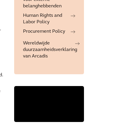
belanghebbenden
Human Rights and
Labor Policy
r
Procurement Policy
Wereldwijde
duurzaamheidsverklaring
van Arcadis
d.
e