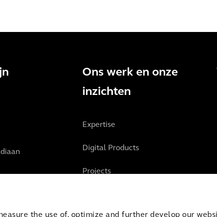
jn
Ons werk en onze
inzichten
Expertise
Digital Products
diaan
Projects
Inzichten
measure the use of, optimize and further develop our websit