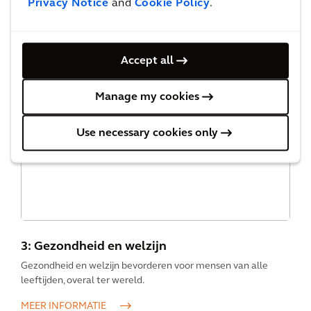
Verder hebben we drie SDG’s met een
Privacy Notice
and
Cookie Policy
.
zeer specifieke impact geselecteerd,
waaraan we ook een positieve
bijdrage kunnen leveren:
Accept all
Manage my cookies
Use necessary cookies only
3: Gezondheid en welzijn
Gezondheid en welzijn bevorderen voor mensen van alle
leeftijden, overal ter wereld.
MEER INFORMATIE