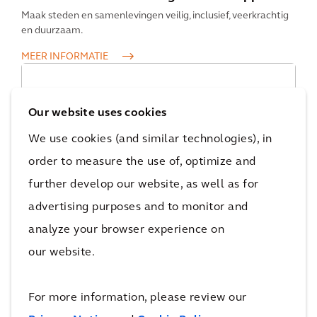
Maak steden en samenlevingen veilig, inclusief, veerkrachtig
en duurzaam.
MEER INFORMATIE
Our website uses cookies
We use cookies (and similar technologies), in
order to measure the use of, optimize and
further develop our website, as well as for
13: Klimaatmaatregelen
advertising purposes and to monitor and
Neem noodzakelijke actie om de gevolgen van
klimaatverandering te beperken.
analyze your browser experience on
MEER INFORMATIE
our website.
For more information, please review our