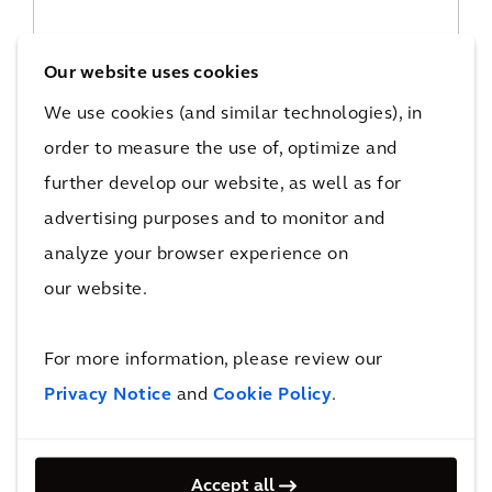
Our website uses cookies
We use cookies (and similar technologies), in
order to measure the use of, optimize and
13 - Intervento sul clima
further develop our website, as well as for
adottare misure urgenti per mitigare gli effetti del
cambiamento climatico.
advertising purposes and to monitor and
analyze your browser experience on
SCOPRI DI PIÙ
our website.
Abbiamo inoltre selezionato tre SDG
For more information, please review our
specializzati ai quali possiamo
Privacy Notice
and
Cookie Policy
.
apportare un contributo positivo:
Accept all