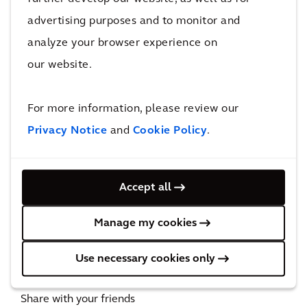
ernaar uit om verder samen te werken aan
advertising purposes and to monitor and
duurzame oplossingen voor uw projecten.
analyze your browser experience on
our website.
De directie van Arcadis België
For more information, please review our
Privacy Notice
and
Cookie Policy
.
Accept all
Manage my cookies
Use necessary cookies only
Share with your friends