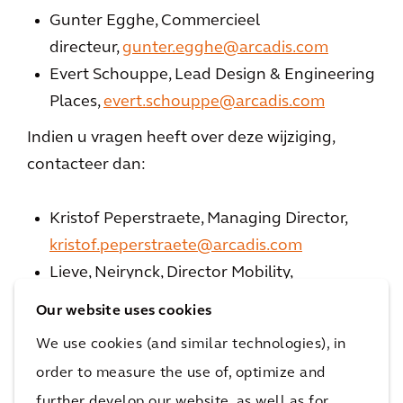
Gunter Egghe, Commercieel
directeur,
gunter.egghe@arcadis.com
Evert Schouppe, Lead Design & Engineering
Places,
evert.schouppe@arcadis.com
Indien u vragen heeft over deze wijziging,
contacteer dan:
Kristof Peperstraete, Managing Director,
kristof.peperstraete@arcadis.com
Lieve, Neirynck, Director Mobility,
lieve.neirynck@arcadis.com
Our website uses cookies
Hilde De Lembre, Director Resilience,
We use cookies (and similar technologies), in
hilde.delembre@arcadis.com
order to measure the use of, optimize and
Wij danken u voor uw vertrouwen en kijken
further develop our website, as well as for