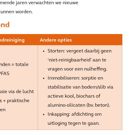
komende jaren verwachten we nieuwe
 kunnen worden.
ond
ndreiniging
Andere opties
Storten: vergeet daarbij geen
‘niet-reinigbaarheid’ aan te
nden = totale
vragen voor een nulheffing.
 PFAS
Immobiliseren: sorptie en
stabilisatie van bod
em/slib via
sie via de lucht
actieve kool, biochars of
s + praktische
alumino-silicaten (bv. beton).
gen
Inkapping: afdichting om
uitloging tegen te gaan.