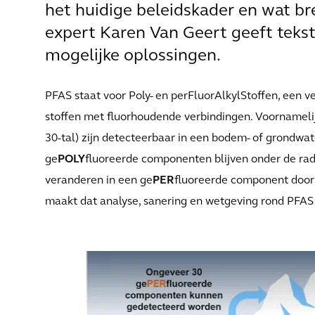
het huidige beleidskader en wat br
expert Karen Van Geert geeft tekst
mogelijke oplossingen.
PFAS staat voor Poly- en perFluorAlkylStoffen, een 
stoffen met fluorhoudende verbindingen. Voornameli
30-tal) zijn detecteerbaar in een bodem- of grondwa
ge
POLY
fluoreerde componenten blijven onder de ra
veranderen in een ge
PER
fluoreerde component door m
maakt dat analyse, sanering en wetgeving rond PFAS 