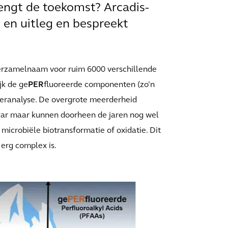
engt de toekomst? Arcadis-
 en uitleg en bespreekt
verzamelnaam voor ruim 6000 verschillende
jk de ge
PER
fluoreerde componenten (zo’n
teranalyse. De overgrote meerderheid
dar maar kunnen doorheen de jaren nog wel
icrobiële biotransformatie of oxidatie. Dit
erg complex is.