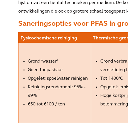
lijst omvat een tiental technieken per medium. De 
ontwikkelingen die ook op grotere schaal toegepast
Saneringsopties voor PFAS in gr
Fysicochemische reiniging
Thermische gro
Grond ‘wassen’
Grond verbra
Goed toepasbaar
vernietiging
Opgelet: spoelwater reinigen
Tot 1400°C
Reinigingsrendement: 95% -
Opgelet: emis
99%
Hoge kostprij
€50 tot €100 / ton
belemmerin