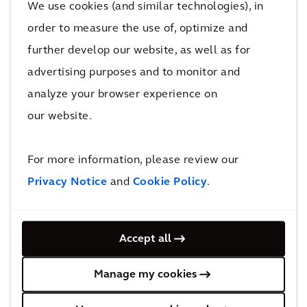
We use cookies (and similar technologies), in
genuanceerd, net als de
order to measure the use of, optimize and
oplossingen die moeten worden
ontwikkeld om dergelijke
further develop our website, as well as for
verontreinigingen aan te pakken.
advertising purposes and to monitor and
Het is een langdurige strijd
analyze your browser experience on
waarin we een breed scala aan
our website.
saneringstechnieken en
beheersmaatregelen moeten
For more information, please review our
overwegen.
Privacy Notice
and
Cookie Policy
.
Karen Van Geert
Expert Environmental
Accept all
Restoration
Manage my cookies