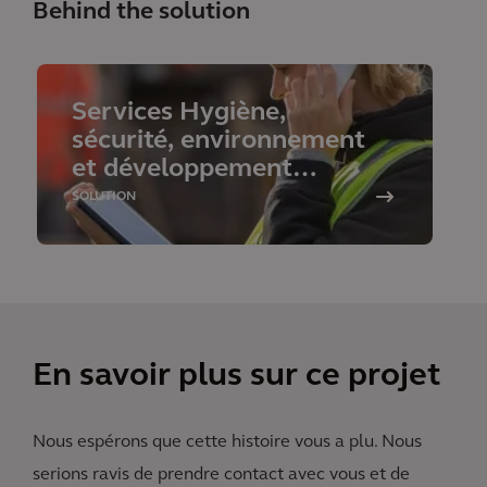
Behind the solution
Services Hygiène,
sécurité, environnement
et développement
durable numériques
SOLUTION
En savoir plus sur ce projet
Nous espérons que cette histoire vous a plu. Nous
serions ravis de prendre contact avec vous et de