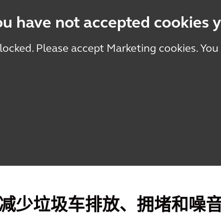
ou have not accepted cookies y
blocked. Please accept Marketing cookies. You
减少垃圾车排放、拥堵和噪