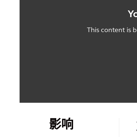
Y
This content is 
影响