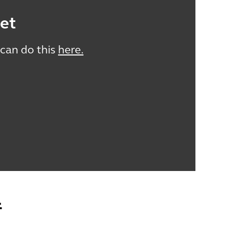
et
 can do this
here.
音