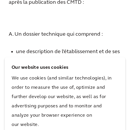
après la publication des CMTD :
A. Un dossier technique qui comprend :
une description de l’établissement et de ses
activités ainsi que l’évaluation de l’impact
Our website uses cookies
environnemental potentiel
une description des mesures/techniques
We use cookies (and similar technologies), in
pour prévenir et réduire les émissions et
order to measure the use of, optimize and
leur conformité avec les MTD
further develop our website, as well as for
une politique de gestion des déchets
advertising purposes and to monitor and
analyze your browser experience on
our website.