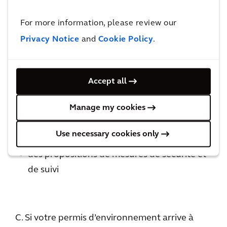
B. Un rapport de base (si votre entreprise
utilise, produit ou rejette des substances
For more information, please review our
dangereuses pertinentes sur son site de
Privacy Notice
and
Cookie Policy
.
l’exploitation) contenant :
l’historique des activités industrielles sur le
Accept all
site
Manage my cookies
une étude d’orientation du sol (EO)
et en cas de dépassement de valeurs seuil :
Use necessary cookies only
une étude de caractérisation (EC)
des propositions de mesures de sécurité et
de suivi
C. Si votre permis d’environnement arrive à