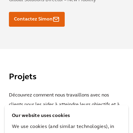
Global Solutions Director – New Mobility
Contactez Simon
Projets
Découvrez comment nous travaillons avec nos
clients pour les aider à atteindre leurs objectifs et à
améliorer la qualité de vie.
Our website uses cookies
We use cookies (and similar technologies), in