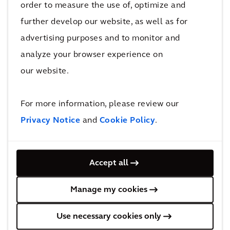
order to measure the use of, optimize and
Encourage
further develop our website, as well as for
r des
advertising purposes and to monitor and
pratiques
analyze your browser experience on
de
our website.
mobilité
plus
For more information, please review our
vertueuses
COVIMOB
Privacy Notice
and
Cookie Policy
.
Plus de projets liés aux nouvelles
Accept all
mobilités
Manage my cookies
Use necessary cookies only
Reconnaissance