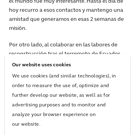
el mundo fue muy interesante. Hasta el día de
hoy recurro a esos contactos y mantengo una
amistad que generamos en esas 2 semanas de
misión.
Por otro lado, al colaborar en las labores de
reconstrucción tras el terremoto de Ecuador,
pude notar que los chilenos tenemos bastante
Our website uses cookies
experiencia al respecto, principalmente gracias
We use cookies (and similar technologies), in
a los diseños y métodos constructivos que se
order to measure the use of, optimize and
han actualizado constantemente para
further develop our website, as well as for
brindarnos seguridad. Por lo mismo, tenemos
advertising purposes and to monitor and
mucho para aportar a otros países que están
analyze your browser experience on
propensos a este tipo de eventos naturales.
our website.
Para mí esa oportunidad fue una gran