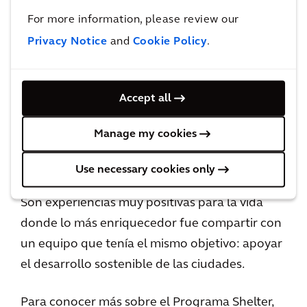
experiencia. Hubo mucha química en el equipo
For more information, please review our
Arcadis-ONU, lo que me deja muy contento
Privacy Notice
and
Cookie Policy
.
por haber participado en esta instancia, pues
es mucho lo que se gana con este tipo de
Accept all
vivencias: se aporta desde donde está nuestra
mayor experiencia y ésta a su vez crece. Se
Manage my cookies
generan lazos con otros colegas de Arcadis en
el mundo y con personas valiosas. Se conocen
Use necessary cookies only
otras realidades y otras culturas de trabajo.
Son experiencias muy positivas para la vida
donde lo más enriquecedor fue compartir con
un equipo que tenía el mismo objetivo: apoyar
el desarrollo sostenible de las ciudades.
Para conocer más sobre el Programa Shelter,