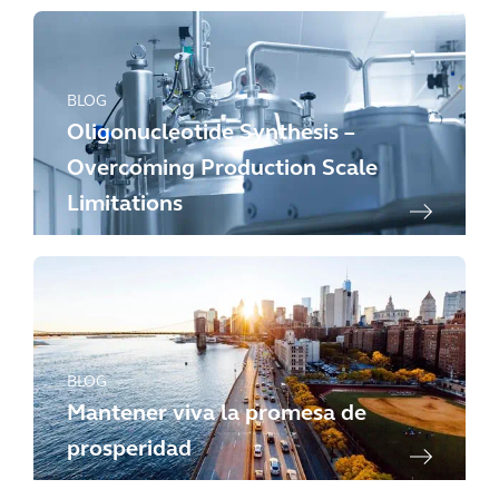
BLOG
Oligonucleotide Synthesis –
Overcoming Production Scale
Limitations
BLOG
Mantener viva la promesa de
prosperidad