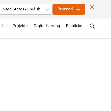
Investors
News
Bürostandorte
Kontakt
Karriere
Proceed
tise
Projekte
Digitalisierung
Einblicke