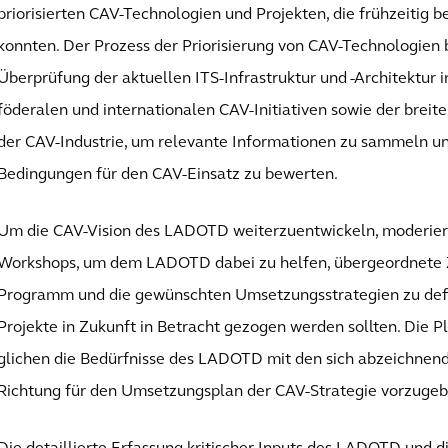
priorisierten CAV-Technologien und Projekten, die frühzeitig
konnten. Der Prozess der Priorisierung von CAV-Technologien
Überprüfung der aktuellen ITS-Infrastruktur und -Architektur i
föderalen und internationalen CAV-Initiativen sowie der breit
der CAV-Industrie, um relevante Informationen zu sammeln un
Bedingungen für den CAV-Einsatz zu bewerten.
Um die CAV-Vision des LADOTD weiterzuentwickeln, moderiert
Workshops, um dem LADOTD dabei zu helfen, übergeordnete Z
Programm und die gewünschten Umsetzungsstrategien zu defin
Projekte in Zukunft in Betracht gezogen werden sollten. Die P
glichen die Bedürfnisse des LADOTD mit den sich abzeichnen
Richtung für den Umsetzungsplan der CAV-Strategie vorzugeb