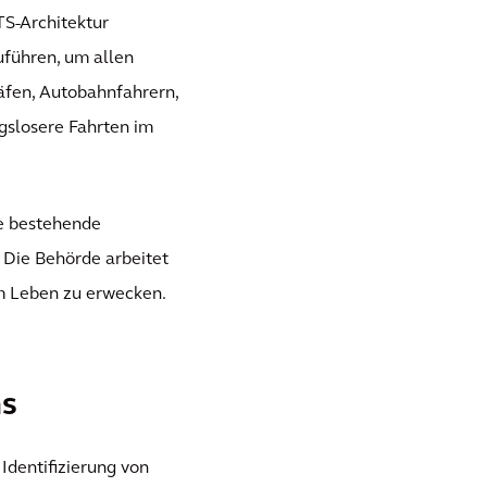
TS-Architektur
uführen, um allen
äfen, Autobahnfahrern,
gslosere Fahrten im
ie bestehende
. Die Behörde arbeitet
m Leben zu erwecken.
ns
Identifizierung von