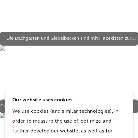
Die Dachgärten und Giebelbecken sind mit Haltekisten zur
Wasseraufbewahrung ausgestattet
Our website uses cookies
Grünflächen, die höher in Giebelschalen angepflanzt sind, bieten
We use cookies (and similar technologies), in
natürlichen Schutz vor der Sonne
order to measure the use of, optimize and
further develop our website, as well as for