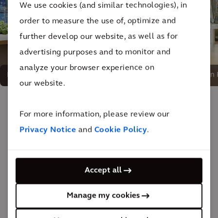
We use cookies (and similar technologies), in
order to measure the use of, optimize and
further develop our website, as well as for
advertising purposes and to monitor and
analyze your browser experience on
Eine Arbeitswelt für den freien Austausch von Ideen
Ein
our website.
For more information, please review our
Das Ergebnis
Privacy Notice
and
Cookie Policy
.
Ein wertvoller Impuls für die Forschung: Mit dem
neuen Z-Life wächst der Campus auf eine Fläche von
Accept all
37.000 Quadratmetern.
60 Millionen
Manage my cookies
Investitionen in neue Räume für die Forschung