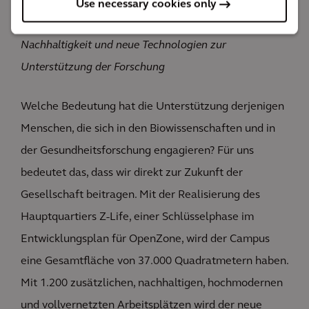
Use necessary cookies only
Das Ergebnis
Nachhaltigkeit und neue Technologien zur
Unterstützung der Forschung
Welche Bedeutung hat die Unterstützung derjenigen
Menschen, die sich in den Biowissenschaften und in
der Gesundheitsforschung engagieren? Für uns
bedeutet das, dass wir direkt zur Zukunft der
Gesellschaft beitragen. Mit der Realisierung des
Hauptquartiers Z-Life, einer Schlüsselphase im
Entwicklungsplan für OpenZone, wird der Campus
eine Gesamtfläche von 37.000 Quadratmetern haben.
Mit 1.200 zusätzlichen, nachhaltigen, hochmodernen
und vollvernetzten Arbeitsplätzen wird der neue