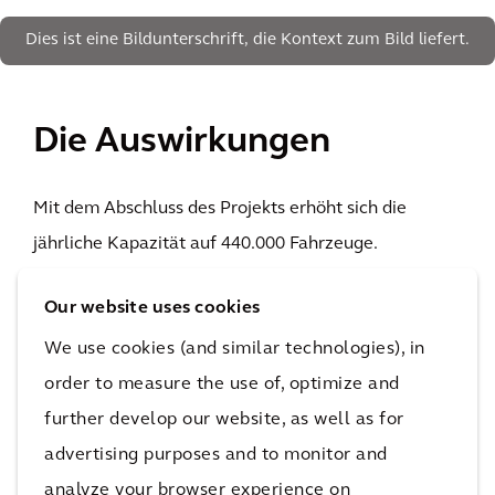
Dies ist eine Bildunterschrift, die Kontext zum Bild liefert.
Die Auswirkungen
Mit dem Abschluss des Projekts erhöht sich die
jährliche Kapazität auf 440.000 Fahrzeuge.
10 Millionen
Our website uses cookies
sichere Arbeitsstunden
Die Auswirkungen
We use cookies (and similar technologies), in
order to measure the use of, optimize and
Durch den konsequenten Einsatz digitaler Technologien werden die
Produktionskosten deutlich gesenkt, was letztendlich den Verbrauchern
further develop our website, as well as for
zugute kommt. Die jährliche Kapazität des Werks Dadong wird nach
advertising purposes and to monitor and
der Erweiterung auf 440.000 Fahrzeuge ansteigen, darunter mehr als
50.000 Fahrzeuge mit alternativem Antrieb.
Das BMW-Werk Dadong
analyze your browser experience on
war eines der besten Beispiel dafür, wie die „Deutsche Industrie 4.0“ in