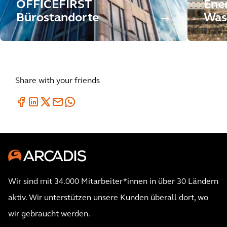
OFFICEFIRST
Ene
Bürostandorte
Was
Share with your friends
Wir sind mit 34.000 Mitarbeiter*innen in über 30 Ländern
aktiv. Wir unterstützen unsere Kunden überall dort, wo
wir gebraucht werden.