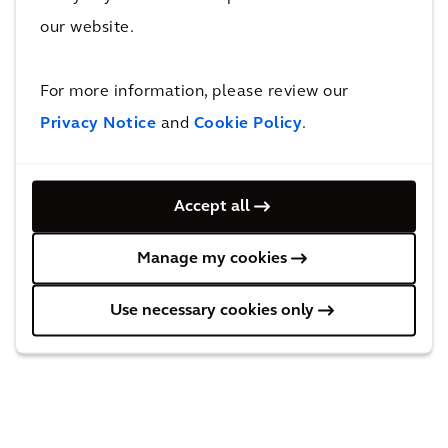
die nationale Initiative „China Manufacturing 2025“ integriert wurde, die
our website.
nicht nur darauf abzielt, die Nation vom Übergang von „Made by China“
zu „Made in China“ zu unterstützen, sondern letztendlich auch den
Menschen eine bessere Lebensqualität bietet.
For more information, please review our
Privacy Notice
and
Cookie Policy
.
Unsere Expertise
Accept all
Manage my cookies
Use necessary cookies only