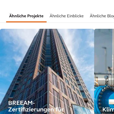
Ähnliche Projekte
Ähnliche Einblicke
Ähnliche Blo
BREEAM-
Zertifizierungen für
Kli