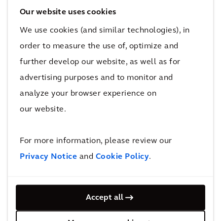
Die Auswirkungen
Our website uses cookies
We use cookies (and similar technologies), in
Universal Studios Peking, die weltweit zweitgrößte
order to measure the use of, optimize and
Themenparkmarke nach Disneyland, ist nun bereit,
further develop our website, as well as for
mehr als 10 Millionen Besucher*innen pro Jahr ein
advertising purposes and to monitor and
wunderbares Erlebnis zu bieten.
analyze your browser experience on
4&nbsp;km²
our website.
Fläche
Die Auswirkungen
For more information, please review our
Am Bau des Resorts von Universal Studios in Peking
Privacy Notice
and
Cookie Policy
.
waren über 100.000 Bauarbeiter*innen beteiligt.
Über 500 Industriepartner und Systemanbieter aus
Accept all
China und der ganzen Welt brachten vor Ort ihre
innovativen Technologien und Lösungen zum Einsatz.