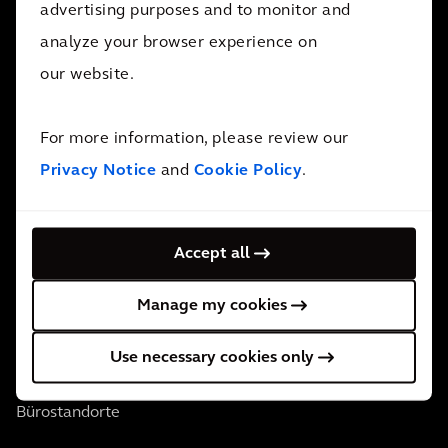
Wir sind mit 34.000 Mitarbeiter*innen in über 30 Ländern
advertising purposes and to monitor and
aktiv. Wir unterstützen unsere Kunden überall dort, wo
analyze your browser experience on
wir gebraucht werden.
our website.
Kontaktieren Sie uns
For more information, please review our
Folgen Sie uns
Privacy Notice
and
Cookie Policy
.
Accept all
Wer wir sind
Manage my cookies
Use necessary cookies only
Über uns
Bürostandorte