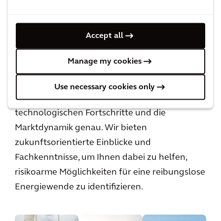
Einblicke und Blogs
Accept all
Jedes Unternehmen setzt individuelle
Maßnahmen zur Energiewende um. Es kann
Manage my cookies
anspruchsvoll sein, den einen, richtigen Weg
zu finden. Unser globales Team von
Use necessary cookies only
Expert*innen überwacht die neuesten Trends,
technologischen Fortschritte und die
Marktdynamik genau. Wir bieten
zukunftsorientierte Einblicke und
Fachkenntnisse, um Ihnen dabei zu helfen,
risikoarme Möglichkeiten für eine reibungslose
Energiewende zu identifizieren.