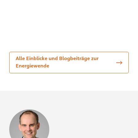
Ene
der
ung
rgie
Zuk
ssys
wen
unf
tem
de?
t
e?
Alle Einblicke und Blogbeiträge zur
Energiewende