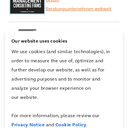
besten
Beratungsunternehmen weltweit
Arcadis auf Platz 1 in der
Our website uses cookies
Kategorie
We use cookies (and similar technologies), in
„General Buildings“
order to measure the use of, optimize and
further develop our website, as well as for
EcoVadis erhöht das
advertising purposes and to monitor and
Nachhaltigkeitsrating
analyze your browser experience on
von Arcadis von „Gold“ auf
our website.
„Platinum“
For more information, please review our
Alle ansehen
Privacy Notice
and
Cookie Policy
.