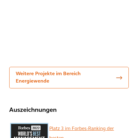
ertr
ütte
die
agu
l-
Ene
ngsl
Het
rgie
eitu
ling
wen
ng
en
de
Weitere Projekte im Bereich
Energiewende
Auszeichnungen
Platz 3 im Forbes-Ranking der