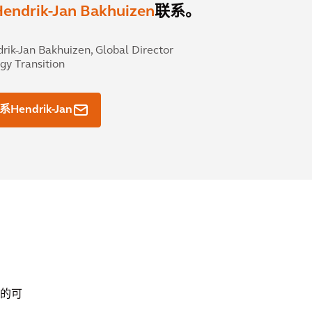
endrik-Jan Bakhuizen
联系。
rik-Jan Bakhuizen,
Global Director
gy Transition
系Hendrik-Jan
的可