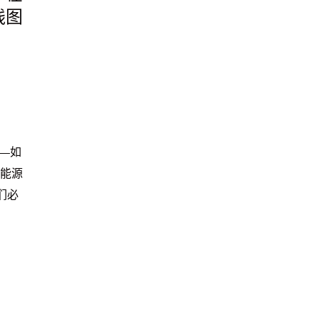
线图
—如
能源
们必