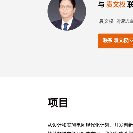
与
袁文权
联
袁文权,
凯谛思
联系 袁文权
项目
从设计和实施电网现代化计划、开发创新