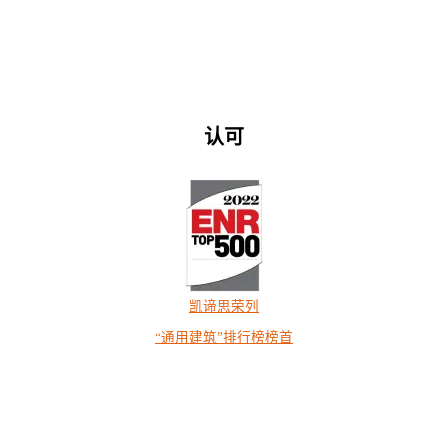
认可
凯谛思荣列
“通用建筑”排行榜榜首
查看全部