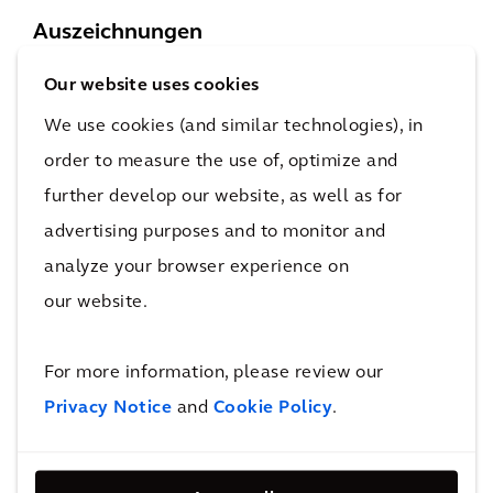
Auszeichnungen
Our website uses cookies
Platz 3 im Forbes-Ranking der
We use cookies (and similar technologies), in
besten
order to measure the use of, optimize and
Beratungsunternehmen weltweit
further develop our website, as well as for
advertising purposes and to monitor and
Arcadis auf Platz 1 in der
analyze your browser experience on
Kategorie
our website.
„General Buildings“
For more information, please review our
Privacy Notice
and
Cookie Policy
.
EcoVadis erhöht das
Nachhaltigkeitsrating