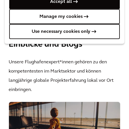
von Arcadis von „Gold“ auf
Accept all
„Platinum“
Manage my cookies
Alle ansehen
Use necessary cookies only
Einblicke und Blogs
Unsere Flughafenexpert*innen gehören zu den
kompetentesten im Marktsektor und können
langjährige globale Projekterfahrung lokal vor Ort
einbringen.