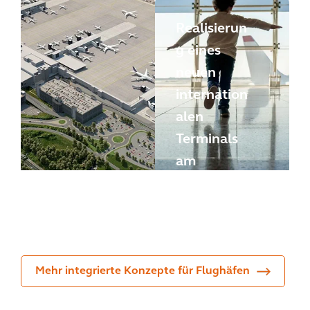
Realisierun
g eines
neuen
internation
alen
Terminals
am
Mancheste
Flughafen
r Airport
Santiago
Mehr integrierte Konzepte für Flughäfen