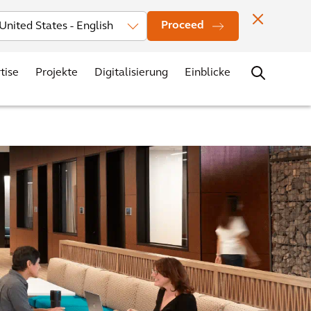
Investors
News
Bürostandorte
Kontakt
Karriere
Proceed
tise
Projekte
Digitalisierung
Einblicke