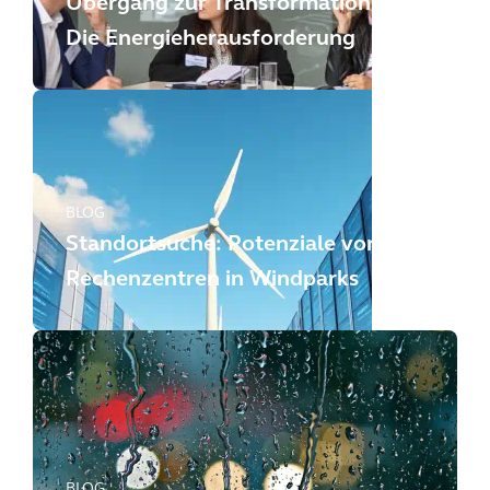
Übergang zur Transformation:
Die Energieherausforderung
BLOG
Standortsuche: Potenziale von
Rechenzentren in Windparks
BLOG