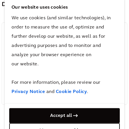
Dare to be Digital – ein Erfahrungsbericht
Our website uses cookies
We use cookies (and similar technologies), in
order to measure the use of, optimize and
Jetzt den Erfahrungsbericht
further develop our website, as well as for
herunterladen!
advertising purposes and to monitor and
analyze your browser experience on
Download (1,21 MB)
our website.
For more information, please review our
Privacy Notice
and
Cookie Policy
.
Accept all