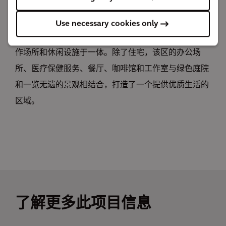
经过短短不到三年的努力，2018 年完成了前 Schoch 地
块的修复和整理工作。此后，“维纳广场区”的开发使这
Use necessary cookies only
个昔日的荒地变成了一个充满生机的区域，集住宅、工
作场所和休闲设施于一体。除了住宅，该区的办公场
所、医疗保健服务、餐厅、咖啡馆和工作室与绿色庭院
和一览无遗的景观相结合，打造了一个提供优质生活的
区域。
了解更多此项目信息