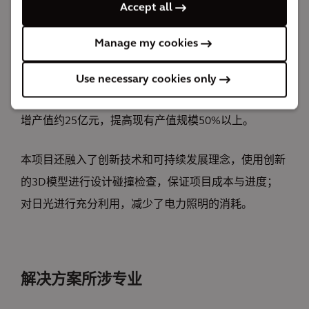
Accept all
25亿元
预计新增产值
Manage my cookies
米其林沈阳600万条高性能子午线轮胎厂扩建项目主要
包括轿车胎扩产、密炼扩产两大部分，并将进行部分公
Use necessary cookies only
用工程、储运工程的调整及扩建。建成达产后，预计新
增产值约25亿元，提高现有产值规模50%以上。
本项目还融入了创新技术和可持续发展理念，使用创新
的3D模型进行设计碰撞检查，保证项目成本与进度；
对日光进行充分利用，减少了电力照明的消耗。
解决方案所涉专业