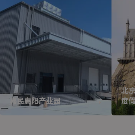
北
嘉民惠阳产业园
度