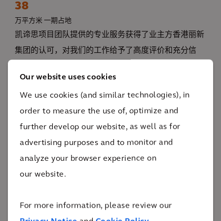
38
万平方米 一期占地
凯谛思项目团队提供的专业服务获得了业主方香港丽新
集团的认可，对我们的工作给予了高度评价和充分信
任。
Our website uses cookies
横琴创新方主张室内多主题运作，结合不同科技，随时
We use cookies (and similar technologies), in
变更娱乐元素项目，让娱乐体验不再受制于传统硬件制
order to measure the use of, optimize and
约。整个商业综合体因体量之大、业态之丰富，被业内
further develop our website, as well as for
称为 “横琴新区文化航母”。
advertising purposes and to monitor and
analyze your browser experience on
横琴新区不仅是广东省三大自贸区中唯一一个以旅游休
our website.
闲产业为定位的新区，同时也是唯一一个与港澳陆桥相
连的地区。横琴以一个中心，同时联动香港、澳门、珠
For more information, please review our
海三大城市，形成辐射三地的“大都会圈”，带来更广阔