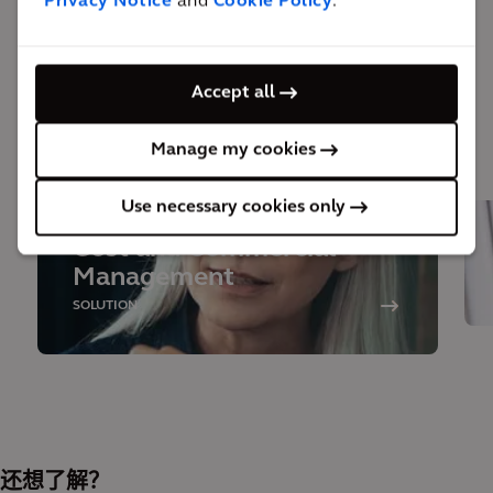
Privacy Notice
and
Cookie Policy
.
的市场。
Accept all
解决方案所涉专业
Manage my cookies
Use necessary cookies only
Cost and Commercial
Management
SOLUTION
还想了解？