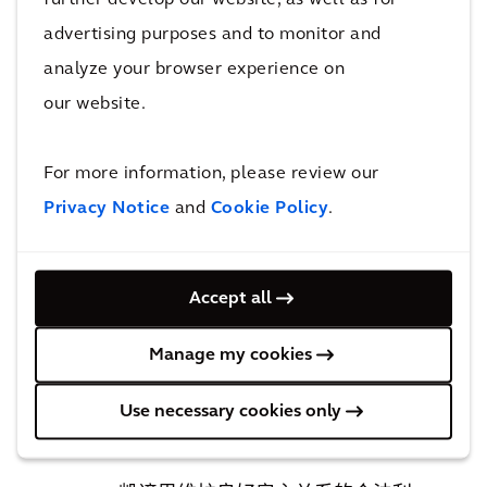
等。这类数据仅在法律允许范围内收集和
advertising purposes and to monitor and
使用，且仅限于特定目的。如处理其他类
analyze your browser experience on
别的敏感数据或用于其他目的，将另行通
our website.
知您。
For more information, please review our
如有需要，凯谛思会在处理敏感个人数据
Privacy Notice
and
Cookie Policy
.
前征得您的明确同意。其他法律依据包
括：
Accept all
- 履行雇佣合同；
Manage my cookies
- 凯谛思保护自身及员工、客户、供
应商和合作伙伴权利、利益和资产的
Use necessary cookies only
合法利益；