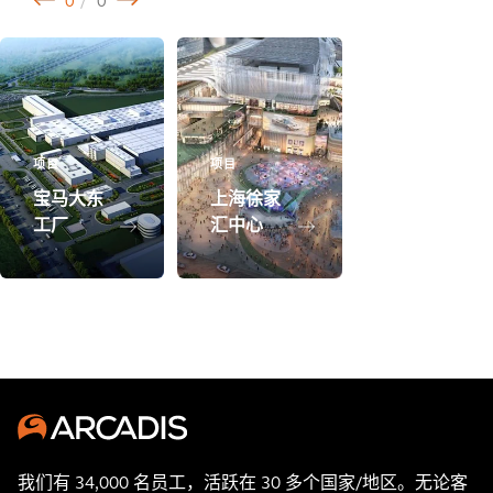
0
0
项目
项目
宝马大东
上海徐家
工厂
汇中心
我们有 34,000 名员工，活跃在 30 多个国家/地区。无论客