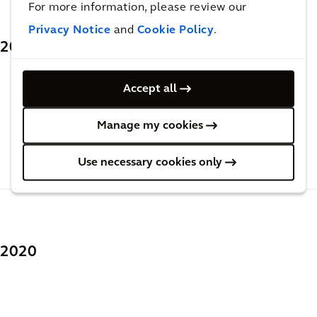
For more information, please review our
Privacy Notice
and
Cookie Policy
.
2021
Accept all
2021年建造成本手册 - 中国内地及香港地区
Manage my cookies
PDF
(4.14 MB)
Use necessary cookies only
2020