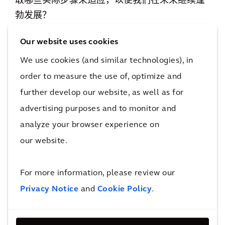
取哪些实际步骤来适应，以便我们在未来继续蓬
勃发展？
我们这个时代最大的机遇
Our website uses cookies
说实话，我们这个时代最大的推动力是可持续的
We use cookies (and similar technologies), in
行为，由创新和数字工具提供支持，为我们的城
order to measure the use of, optimize and
市建立韧性。作为一个行业，我们有一个重要的
further develop our website, as well as for
机会，通过关注可持续发展和运营来帮助减轻气
advertising purposes and to monitor and
候变化的影响。然而，IPCC警告我们已经落后，
analyze your browser experience on
需要采取紧急行动加快这个进程。项目需要采取
our website.
更全面、更整合的方法，同时考虑对社会的影
响，特别是气候变化、水资源短缺和能源负担能
For more information, please review our
力等挑战对弱势社区的影响尤为严重。这种紧迫
Privacy Notice
and
Cookie Policy
.
性要求所有利益相关方立即采取行动，为所有人
创造一个更可持续的未来。在规划和实施项目