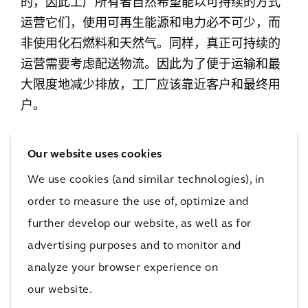
的，因此工厂所有者自然希望能以可持续的方式
运营它们，使用可再生能源和电力必不可少，而
非使用化石燃料和天然气。同样，真正可持续的
运营需要考虑配送物流。因此为了便于运输和最
大限度地减少排放，工厂应该靠近客户和最终用
户。
前期严谨且全面的现场尽职调查不仅能够最大程
Our website uses cookies
度降低潜在的风险（如环境风险和合规性风
We use cookies (and similar technologies), in
险），而且对周边基础设施和生态环境的调查还
order to measure the use of, optimize and
有助于对项目建设的成本和工期做出准确的预
further develop our website, as well as for
判，最大限度减少后期的不可预见性造成的成本
advertising purposes and to monitor and
增加和工期延误。
analyze your browser experience on
4、筹建与实施
our website.
超级工厂的建设比普通工厂更复杂，因此需要制