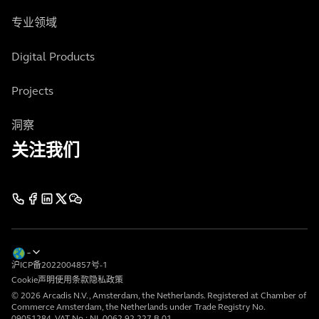
专业领域
Digital Products
Projects
洞察
关注我们
沪ICP备2022004857号-1
Cookie声明
使用条款
隐私政策
© 2026 Arcadis N.V., Amsterdam, the Netherlands. Registered at Chamber of
Commerce Amsterdam, the Netherlands under Trade Registry No.