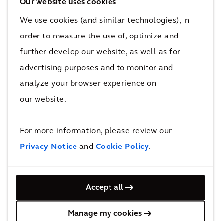
Our website uses cookies
堡
厂
东
We use cookies (and similar technologies), in
工
扩
工
order to measure the use of, optimize and
厂
建
厂
further develop our website, as well as for
advertising purposes and to monitor and
analyze your browser experience on
更多先进工业设施项目
our website.
认可
For more information, please review our
Privacy Notice
and
Cookie Policy
.
凯谛思荣列
“通用建筑”排行榜榜首
Accept all
Manage my cookies