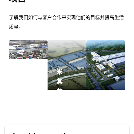
了解我们如何与客户合作来实现他们的目标并提高生活
质量。
宝
马
莱
米
比
其
锡
林
和
沈
雷
阳
宝
根
轮
马
斯
胎
大