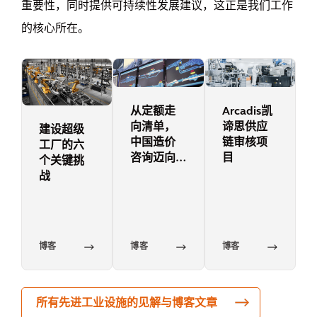
重要性，同时提供可持续性发展建议，这正是我们工作
的核心所在。
从定额走
Arcadis凯
向清单，
谛思供应
建设超级
中国造价
链审核项
工厂的六
咨询迈向
目
个关键挑
市场化、
战
专业化和
国际化
博客
博客
博客
所有先进工业设施的见解与博客文章