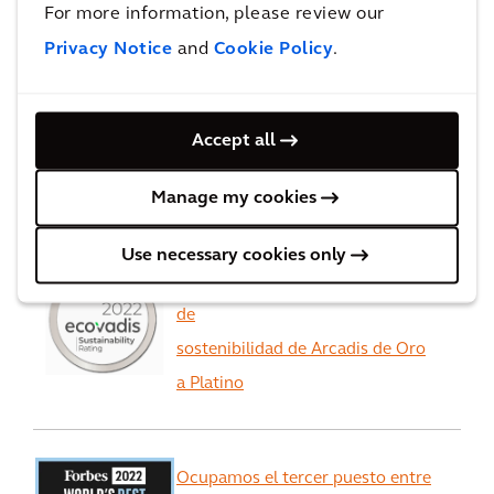
For more information, please review our
Privacy Notice
and
Cookie Policy
.
Reconocimientos
Arcadis ocupa el primer puesto
Accept all
en la categoría "General
Buildings" de edificios generales
Manage my cookies
Use necessary cookies only
EcoVadis mejora la calificación
de
sostenibilidad de Arcadis de Oro
a Platino
Ocupamos el tercer puesto entre