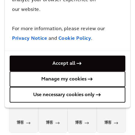
各个阶段为您提供支持，让您有信心将计划付诸行动。
our website.
For more information, please review our
Privacy Notice
and
Cookie Policy
.
城市
被忽
规划
和企
视的
韧性
业如
“半边
城市
何引
Accept all
天”
领低
——如
碳转
我们
何为
Manage my cookies
型？
如何
女性
推进
设计
实现
Use necessary cookies only
我们
零碳
的城
目标
市？
并营
造治
博客
博客
博客
博客
愈性
环境?