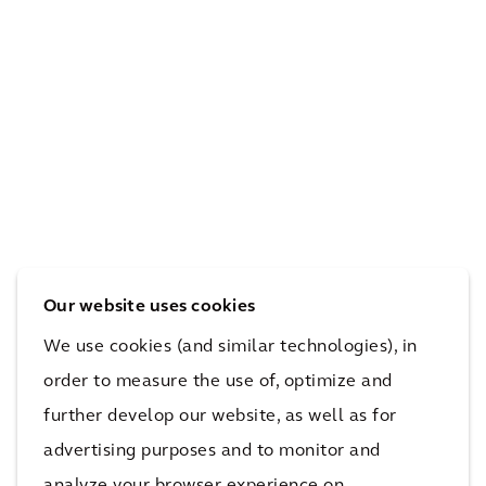
恩
中
大
心
都
重
Caf
会
建
éTO
中
计
计
心
划
划
所有建筑与规划项目
Our website uses cookies
We use cookies (and similar technologies), in
order to measure the use of, optimize and
见解与博客
further develop our website, as well as for
advertising purposes and to monitor and
凭借雄厚的专业技术实力，我们将在您净零排放之旅的
analyze your browser experience on