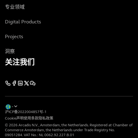
专业领域
Digital Products
Projects
洞察
关注我们
沪ICP备2022004857号-1
Cookie声明
使用条款
隐私政策
© 2026 Arcadis N.V., Amsterdam, the Netherlands. Registered at Chamber of
Commerce Amsterdam, the Netherlands under Trade Registry No.
09051284. VAT No.: NL 0062.92.227.B.01