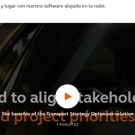
 y lugar con nuestro software alojado en la nube.
The benefits of the Transport Strategy Optimizer solution
1
MINUTES