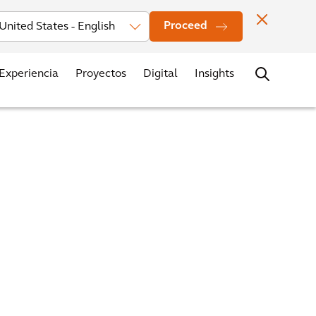
estors
Noticias
Oficinas
Contacto
Trabaja con nosotros
Proceed
Experiencia
Proyectos
Digital
Insights