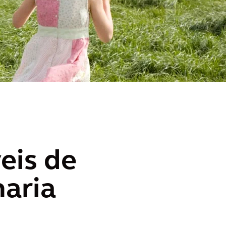
eis de
haria