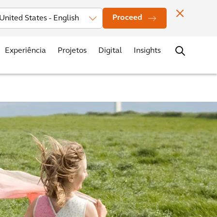
vestors
Novidades
Nossos Escritórios
Contato
Carreiras
Proceed
Experiência
Projetos
Digital
Insights