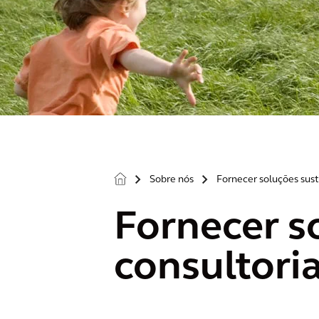
Sobre nós
Fornecer soluções sust
>
>
Fornecer s
consultori