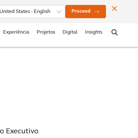
vestors
Novidades
Nossos Escritórios
Contato
Carreiras
Proceed
Experiência
Projetos
Digital
Insights
o Executivo