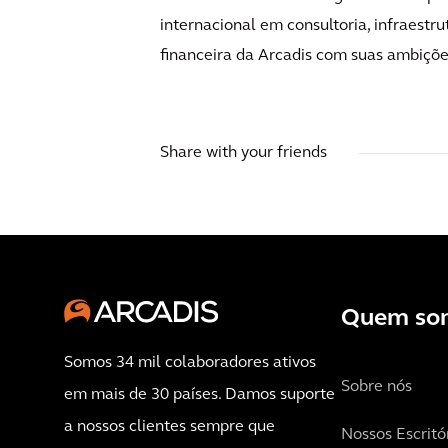
internacional em consultoria, infraestru
financeira da Arcadis com suas ambiçõe
Share with your friends
Quem so
Somos 34 mil colaboradores ativos
Sobre nós
em mais de 30 países. Damos suporte
a nossos clientes sempre que
Nossos Escritó