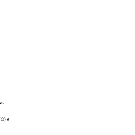
a.
FO) e