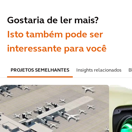
Gostaria de ler mais?
Isto também pode ser
interessante para você
PROJETOS SEMELHANTES
Insights relacionados
B