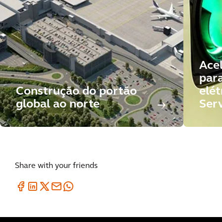
Ace
para
Construção do portão
elét
global ao norte
Serv
Share with your friends