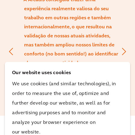
A Arcadis conseguiu trazer uma
experiência realmente valiosa do seu
trabalho em outras regiões e também
internacionalmente, o que resultou na
validação de nossas atuais atividades,
mas também ampliou nossos limites de
conforto (no bom sentido!) ao identificar
algumas novas atividades.
Our website uses cookies
We use cookies (and similar technologies), in
Peter Cole
Diretor de Meio Ambiente e Sustentabilidade,
order to measure the use of, optimize and
TfN
further develop our website, as well as for
advertising purposes and to monitor and
analyze your browser experience on
our website.