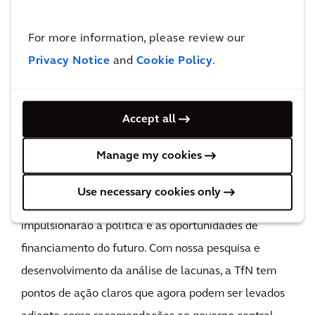
O impacto
For more information, please review our
Por meio de nossa análise, a TfN tem pontos de ação
Privacy Notice
and
Cookie Policy
.
claros e a confiança de que as oportunidades certas
foram identificadas.
Qualquer nova estratégia de descarbonização
Accept all
precisa aproveitar o conhecimento e a compreensão
Manage my cookies
não apenas da política atual, mas também incorporar
a capacidade de olhar para o futuro e avaliar as
Use necessary cookies only
tendências globais, nacionais e locais que
impulsionarão a política e as oportunidades de
financiamento do futuro. Com nossa pesquisa e
desenvolvimento da análise de lacunas, a TfN tem
pontos de ação claros que agora podem ser levados